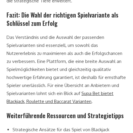
die strategische Tiefe erweitert.
Fazit: Die Wahl der richtigen Spielvariante als
Schlüssel zum Erfolg
Das Verständnis und die Auswahl der passenden
Spielvarianten sind essenziell, um sowohl das
Nutzererlebnis zu maximieren als auch die Erfolgschancen
zu verbessern. Eine Plattform, die eine breite Auswahl an
Spielmöglichkeiten bietet und gleichzeitig qualitativ
hochwertige Erfahrung garantiert, ist deshalb für ernsthafte
Spieler unerlässlich. Für eine Übersicht an Anbietern und
Spielvarianten lohnt sich ein Blick auf
Supa Bet bietet
Blackjack, Roulette und Baccarat Varianten
.
Weiterführende Ressourcen und Strategietipps
Strategische Ansätze für das Spiel von Blackjack