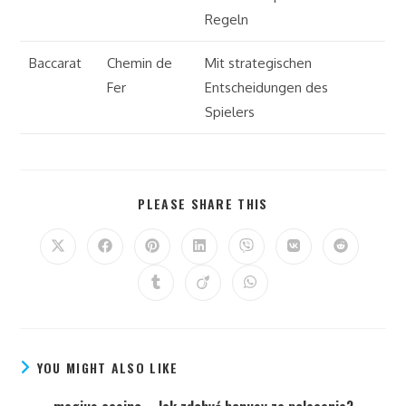
Regeln
Baccarat
Chemin de
Mit strategischen
Fer
Entscheidungen des
Spielers
PLEASE SHARE THIS
YOU MIGHT ALSO LIKE