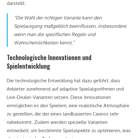
darstellt.
“Die Wahl der richtigen Variante kann den
Spielausgang maßgeblich beeinflussen, insbesondere
wenn man die spezifischen Regeln und
Wahrscheinlichkeiten kennt.”
Technologische Innovationen und
Spielentwicklung
Die technologische Entwicklung hat dazu geführt, dass
Anbieter zunehmend auf adaptive Spielalgorithmen und
Live-Dealer-Varianten setzen. Diese Innovationen
ermöglichen es den Spielern, eine realistische Atmosphäre
zu genießen, die der eines landbasierten Casinos sehr
nahekommt. Zudem werden spezielle Varianten
entwickelt, um bestimmte Spielaspekte zu optimieren, was