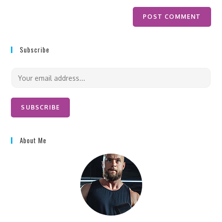
Subscribe
E
m
a
i
SUBSCRIBE
l
*
About Me