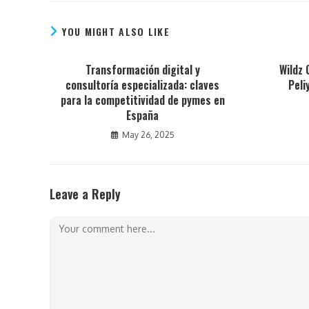
YOU MIGHT ALSO LIKE
Transformación digital y
Wildz 
consultoría especializada: claves
Peli
para la competitividad de pymes en
España
May 26, 2025
Leave a Reply