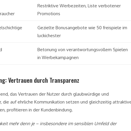
Restriktive Werbezeiten, Liste verbotener
raucher
Promotions
elschichtige
Gezielte Bonusangebote wie 50 freispiele im
luckichester
nd
Betonung von verantwortungsvollem Spielen
in Werbekampagnen
ng: Vertrauen durch Transparenz
dend, das Vertrauen der Nutzer durch glaubwürdige und
die auf ehrliche Kommunikation setzen und gleichzeitig attraktiv
en, profitieren in der Kundenbindung.
hkeit mehr denn je – insbesondere im sensiblen Umfeld der