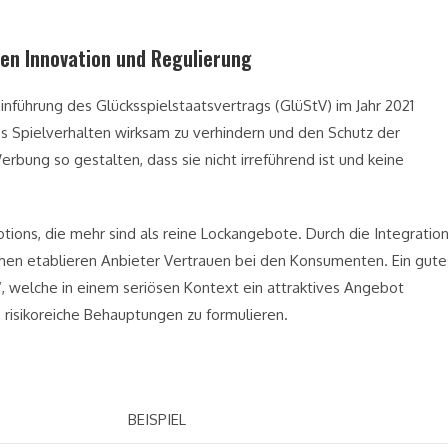
en Innovation und Regulierung
inführung des Glücksspielstaatsvertrags (GlüStV) im Jahr 2021
es Spielverhalten wirksam zu verhindern und den Schutz der
rbung so gestalten, dass sie nicht irreführend ist und keine
ions, die mehr sind als reine Lockangebote. Durch die Integratio
men etablieren Anbieter Vertrauen bei den Konsumenten. Ein gute
er“, welche in einem seriösen Kontext ein attraktives Angebot
e risikoreiche Behauptungen zu formulieren.
BEISPIEL