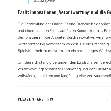
Glücksspiele.”
Fazit: Innovationen, Verantwortung und die G
Die Entwicklung der Online-Casino-Branche ist geprägt 
und einem starken Fokus auf fairen Kundenkontakt. Prom
demonstrieren, wie Anbieter durch innovative, veran
Nutzererfahrung verbessern können. Für die Branche gi
Spielsicherheit zu meistern, um ein nachhaltiges Wachs
Um den sich ständig verändernden Landschaften gerech
verantwortungsbewusstes Marketing und den Einsatz mo
vollständig entfalten und langfristig eine vertrauensvo
PLEASE SHARE THIS