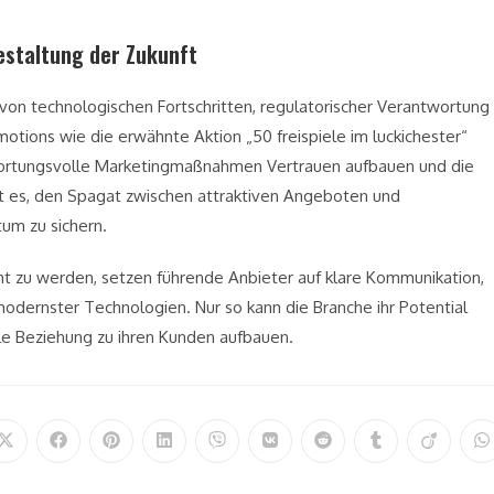
estaltung der Zukunft
von technologischen Fortschritten, regulatorischer Verantwortung
otions wie die erwähnte Aktion „50 freispiele im luckichester“
twortungsvolle Marketingmaßnahmen Vertrauen aufbauen und die
lt es, den Spagat zwischen attraktiven Angeboten und
tum zu sichern.
t zu werden, setzen führende Anbieter auf klare Kommunikation,
dernster Technologien. Nur so kann die Branche ihr Potential
lle Beziehung zu ihren Kunden aufbauen.