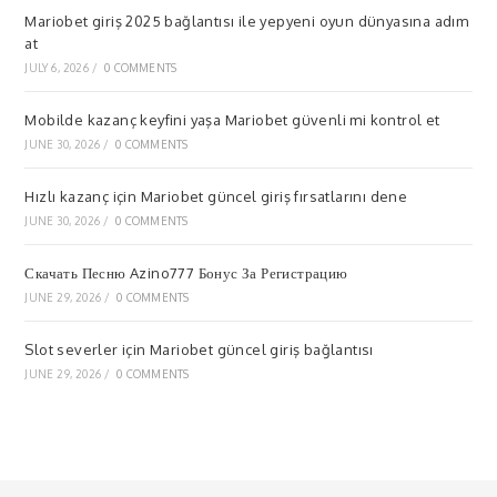
Mariobet giriş 2025 bağlantısı ile yepyeni oyun dünyasına adım
at
JULY 6, 2026
/
0 COMMENTS
Mobilde kazanç keyfini yaşa Mariobet güvenli mi kontrol et
JUNE 30, 2026
/
0 COMMENTS
Hızlı kazanç için Mariobet güncel giriş fırsatlarını dene
JUNE 30, 2026
/
0 COMMENTS
Скачать Песню Azino777 Бонус За Регистрацию
JUNE 29, 2026
/
0 COMMENTS
Slot severler için Mariobet güncel giriş bağlantısı
JUNE 29, 2026
/
0 COMMENTS