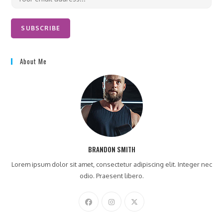
m
a
i
SUBSCRIBE
l
*
About Me
BRANDON SMITH
Lorem ipsum dolor sit amet, consectetur adipiscing elit. Integer nec
odio. Praesent libero.