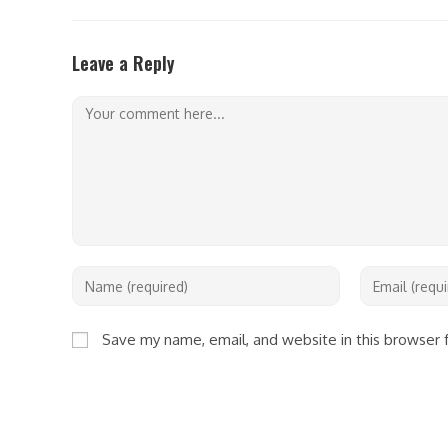
Leave a Reply
Save my name, email, and website in this browser 