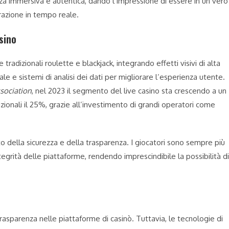
nza immersiva e autentica, dando l’impressione di essere in un vero
razione in tempo reale.
sino
tradizionali roulette e blackjack, integrando effetti visivi di alta
ciale e sistemi di analisi dei dati per migliorare l’esperienza utente.
sociation
, nel 2023 il segmento del live casino sta crescendo a un
zionali il 25%, grazie all’investimento di grandi operatori come
o della sicurezza e della trasparenza. I giocatori sono sempre più
ntegrità delle piattaforme, rendendo imprescindibile la possibilità di
 trasparenza nelle piattaforme di casinò. Tuttavia, le tecnologie di