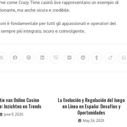
aforme come Crazy Time casinò live rappresentano un esempio di
onante, ma anche sicura e credibile.
ioni è fondamentale per tutti gli appassionati e operatori del
à sempre più integrato, sicuro e coinvolgente.
tie van Online Casino
La Evolución y Regulación del Juego
e: Inzichten en Trends
en Línea en España: Desafíos y
Oportunidades
June 9, 2025
May 26, 2025