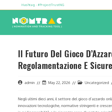
Hashtag - #ProjectTrustNG
Il Futuro Del Gioco D’Azzar
Regolamentazione E Sicur
admin
May 22, 2026
Uncategorized
Negli ultimi dieci anni, il settore del gioco d’azzardo 
innovazioni tecnologiche, normative stringenti e crescen