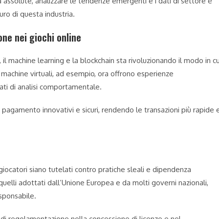
ità assolute, analizzare le tendenze emergenti e i dati di settore è
ro di questa industria.
one nei giochi online
e, il machine learning e la blockchain sta rivoluzionando il modo in cu
t machine virtuali, ad esempio, ora offrono esperienze
ati di analisi comportamentale.
 pagamento innovativi e sicuri, rendendo le transazioni più rapide 
i giocatori siano tutelati contro pratiche sleali e dipendenza
uelli adottati dall’Unione Europea e da molti governi nazionali,
sponsabile.
à di regolamentazione nella concessione di licenze e nel