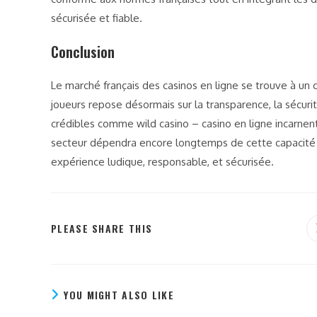
sécurisée et fiable.
Conclusion
Le marché français des casinos en ligne se trouve à un 
joueurs repose désormais sur la transparence, la sécuri
crédibles comme wild casino – casino en ligne incarnen
secteur dépendra encore longtemps de cette capacité à 
expérience ludique, responsable, et sécurisée.
PLEASE SHARE THIS
YOU MIGHT ALSO LIKE