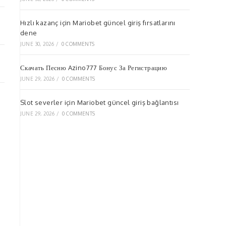
Hızlı kazanç için Mariobet güncel giriş fırsatlarını
dene
JUNE 30, 2026
/
0 COMMENTS
Скачать Песню Azino777 Бонус За Регистрацию
JUNE 29, 2026
/
0 COMMENTS
Slot severler için Mariobet güncel giriş bağlantısı
JUNE 29, 2026
/
0 COMMENTS