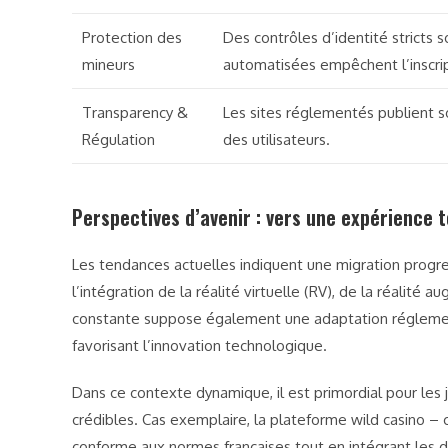
Protection des
Des contrôles d’identité stricts 
mineurs
automatisées empêchent l’inscri
Transparency &
Les sites réglementés publient s
Régulation
des utilisateurs.
Perspectives d’avenir : vers une expérience 
Les tendances actuelles indiquent une migration progr
l’intégration de la réalité virtuelle (RV), de la réalité 
constante suppose également une adaptation réglementai
favorisant l’innovation technologique.
Dans ce contexte dynamique, il est primordial pour le
crédibles. Cas exemplaire, la plateforme wild casino – c
conforme aux normes françaises tout en intégrant les 