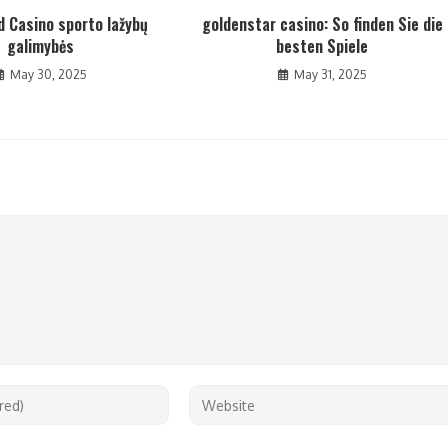
d Casino sporto lažybų
goldenstar casino: So finden Sie die
galimybės
besten Spiele
May 30, 2025
May 31, 2025