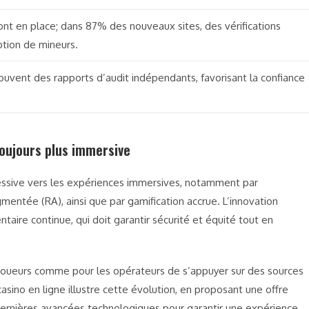
sont en place; dans 87% des nouveaux sites, des vérifications
ption de mineurs.
ouvent des rapports d’audit indépendants, favorisant la confiance
toujours plus immersive
essive vers les expériences immersives, notamment par
augmentée (RA), ainsi que par gamification accrue. L’innovation
re continue, qui doit garantir sécurité et équité tout en
s joueurs comme pour les opérateurs de s’appuyer sur des sources
asino en ligne illustre cette évolution, en proposant une offre
dernières avancées technologiques pour garantir une expérience