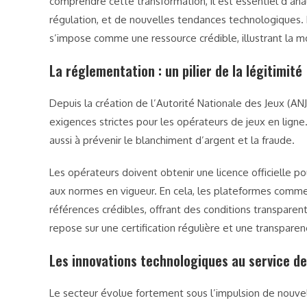
comprendre cette transformation, il est essentiel d’an
régulation, et de nouvelles tendances technologiques.
s’impose comme une ressource crédible, illustrant la m
La réglementation : un pilier de la légitimité
Depuis la création de l’Autorité Nationale des Jeux (ANJ
exigences strictes pour les opérateurs de jeux en ligne
aussi à prévenir le blanchiment d’argent et la fraude.
Les opérateurs doivent obtenir une licence officielle pour
aux normes en vigueur. En cela, les plateformes comme w
références crédibles, offrant des conditions transparent
repose sur une certification régulière et une transpare
Les innovations technologiques au service de
Le secteur évolue fortement sous l’impulsion de nouvel