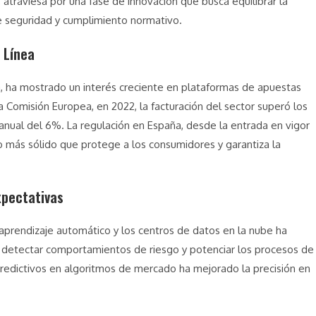
l, atraviesa por una fase de innovación que busca equilibrar la
de seguridad y cumplimiento normativo.
 Línea
la, ha mostrado un interés creciente en plataformas de apuestas
a Comisión Europea, en 2022, la facturación del sector superó los
anual del 6%. La regulación en España, desde la entrada en vigor
o más sólido que protege a los consumidores y garantiza la
xpectativas
el aprendizaje automático y los centros de datos en la nube ha
a, detectar comportamientos de riesgo y potenciar los procesos de
predictivos en algoritmos de mercado ha mejorado la precisión en