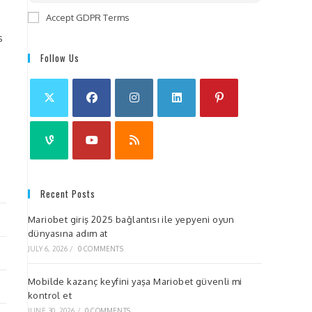
Accept GDPR Terms
s
Follow Us
Recent Posts
Mariobet giriş 2025 bağlantısı ile yepyeni oyun
dünyasına adım at
JULY 6, 2026
/
0 COMMENTS
Mobilde kazanç keyfini yaşa Mariobet güvenli mi
kontrol et
JUNE 30, 2026
/
0 COMMENTS