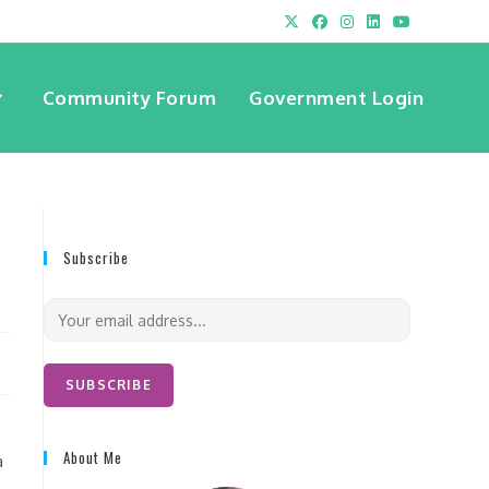
Community Forum
Government Login
Subscribe
E
m
a
i
SUBSCRIBE
l
*
About Me
a