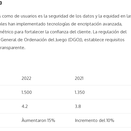
o
s como de usuarios es la seguridad de los datos y la equidad en la
bles han implementado tecnologías de encriptación avanzada,
trico para fortalecer la confianza del cliente. La regulación del
ón General de Ordenación del Juego (DGOJ), establece requisitos
transparente.
2022
2021
1.500
1.350
4.2
3.8
Àumentaron 15%
Incremento del 10%