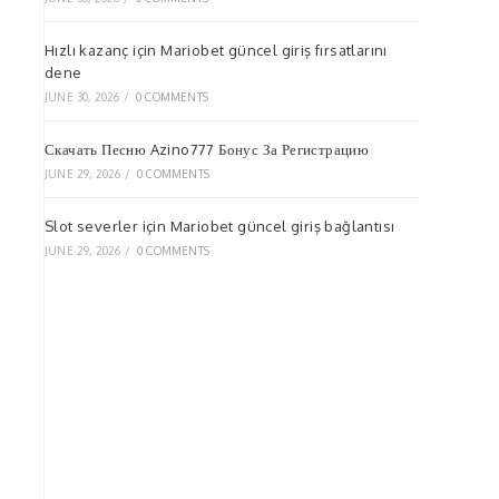
Hızlı kazanç için Mariobet güncel giriş fırsatlarını
dene
JUNE 30, 2026
/
0 COMMENTS
Скачать Песню Azino777 Бонус За Регистрацию
JUNE 29, 2026
/
0 COMMENTS
s
Slot severler için Mariobet güncel giriş bağlantısı
e
JUNE 29, 2026
/
0 COMMENTS