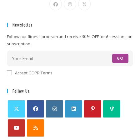
Newsletter
Follow our fitness program and receive 30% OFF for 6 sessions on
subscription.
GO
Accept GDPR Terms
Follow Us