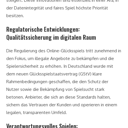
steigert. Diese Innovationen sind essenziell in einer Ära, in
der Datenintegrität und faires Spiel höchste Priorität
besitzen.
Regulatorische Entwicklungen:
Qualitätssicherung im digitalen Raum
Die Regulierung des Online-Glücksspiels tritt zunehmend in
den Fokus, um illegale Angebote zu bekämpfen und die
Spielersicherheit zu erhöhen. In Deutschland wurde mit
dem neuen Glücksspielstaatsvertrag (GStV) klare
Rahmenbedingungen geschaffen, die den Schutz der
Nutzer sowie die Bekämpfung von Spielsucht stark
betonen. Anbieter, die sich an diese Standards halten,
sichern das Vertrauen der Kunden und operieren in einem
legalen, transparenten Umfeld.
Verantwortungsvolles Spielen: