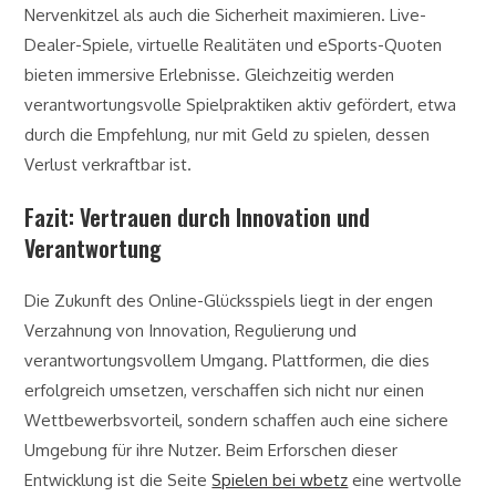
Nervenkitzel als auch die Sicherheit maximieren. Live-
Dealer-Spiele, virtuelle Realitäten und eSports-Quoten
bieten immersive Erlebnisse. Gleichzeitig werden
verantwortungsvolle Spielpraktiken aktiv gefördert, etwa
durch die Empfehlung, nur mit Geld zu spielen, dessen
Verlust verkraftbar ist.
Fazit: Vertrauen durch Innovation und
Verantwortung
Die Zukunft des Online-Glücksspiels liegt in der engen
Verzahnung von Innovation, Regulierung und
verantwortungsvollem Umgang. Plattformen, die dies
erfolgreich umsetzen, verschaffen sich nicht nur einen
Wettbewerbsvorteil, sondern schaffen auch eine sichere
Umgebung für ihre Nutzer.
Beim Erforschen dieser
Entwicklung ist die Seite
Spielen bei wbetz
eine wertvolle