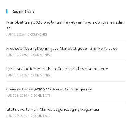
Recent Posts
Mariobet giriş 2025 bağlantısı ile yepyeni oyun dünyasına adım
at
JULY 6, 2026
/
0 COMMENTS
Mobilde kazanç keyfini yaşa Mariobet güvenli mi kontrol et
JUNE 30, 2026
/
0 COMMENTS
Hızlı kazanç için Mariobet güncel giriş fırsatlarını dene
JUNE 30, 2026
/
0 COMMENTS
Скачать Песню Azino777 Бонус За Регистрацию
JUNE 29, 2026
/
0 COMMENTS
Slot severler için Mariobet güncel giriş bağlantısı
JUNE 29, 2026
/
0 COMMENTS