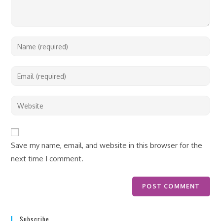
Save my name, email, and website in this browser for the
next time I comment.
Subscribe