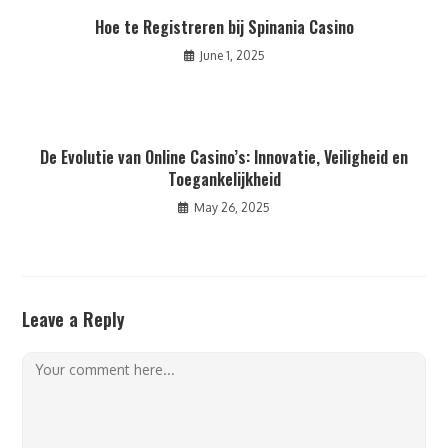
Hoe te Registreren bij Spinania Casino
June 1, 2025
De Evolutie van Online Casino’s: Innovatie, Veiligheid en
Toegankelijkheid
May 26, 2025
Leave a Reply