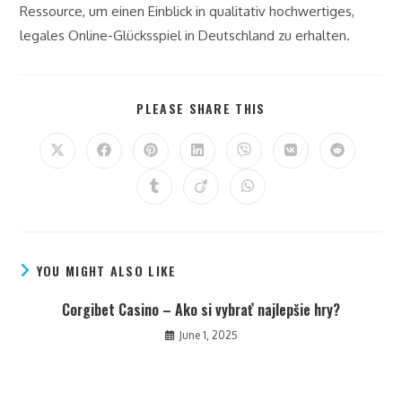
Ressource, um einen Einblick in qualitativ hochwertiges,
legales Online-Glücksspiel in Deutschland zu erhalten.
PLEASE SHARE THIS
YOU MIGHT ALSO LIKE
Corgibet Casino – Ako si vybrať najlepšie hry?
June 1, 2025