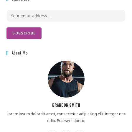
E
m
a
i
SUBSCRIBE
l
*
About Me
BRANDON SMITH
Lorem ipsum dolor sit amet, consectetur adipiscing elit. Integer nec
odio. Praesent libero.