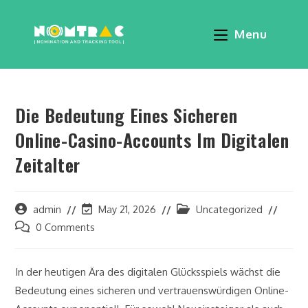
Menu
Die Bedeutung Eines Sicheren
Online-Casino-Accounts Im Digitalen
Zeitalter
admin
May 21, 2026
Uncategorized
0 Comments
In der heutigen Ära des digitalen Glücksspiels wächst die
Bedeutung eines sicheren und vertrauenswürdigen Online-