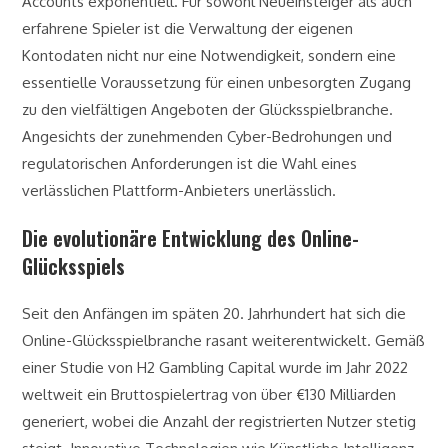
Accounts exponentiell. Für sowohl Neueinsteiger als auch
erfahrene Spieler ist die Verwaltung der eigenen
Kontodaten nicht nur eine Notwendigkeit, sondern eine
essentielle Voraussetzung für einen unbesorgten Zugang
zu den vielfältigen Angeboten der Glücksspielbranche.
Angesichts der zunehmenden Cyber-Bedrohungen und
regulatorischen Anforderungen ist die Wahl eines
verlässlichen Plattform-Anbieters unerlässlich.
Die evolutionäre Entwicklung des Online-
Glücksspiels
Seit den Anfängen im späten 20. Jahrhundert hat sich die
Online-Glücksspielbranche rasant weiterentwickelt. Gemäß
einer Studie von H2 Gambling Capital wurde im Jahr 2022
weltweit ein Bruttospielertrag von über
€130 Milliarden
generiert, wobei die Anzahl der registrierten Nutzer stetig