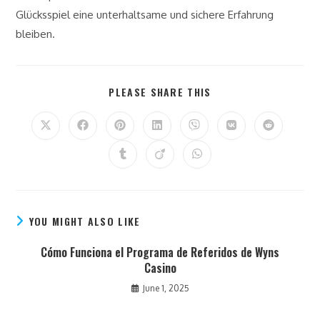
Glücksspiel eine unterhaltsame und sichere Erfahrung
bleiben.
PLEASE SHARE THIS
YOU MIGHT ALSO LIKE
Cómo Funciona el Programa de Referidos de Wyns
Casino
June 1, 2025