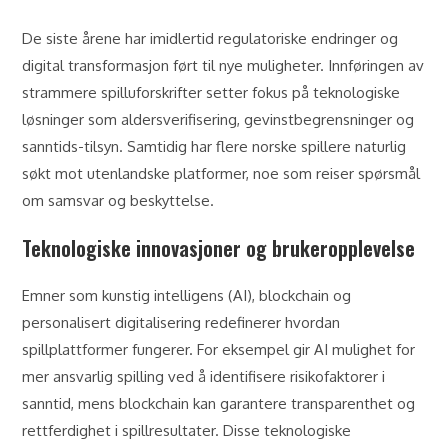
De siste årene har imidlertid regulatoriske endringer og
digital transformasjon ført til nye muligheter. Innføringen av
strammere spilluforskrifter setter fokus på teknologiske
løsninger som aldersverifisering, gevinstbegrensninger og
sanntids-tilsyn. Samtidig har flere norske spillere naturlig
søkt mot utenlandske platformer, noe som reiser spørsmål
om samsvar og beskyttelse.
Teknologiske innovasjoner og brukeropplevelse
Emner som kunstig intelligens (AI), blockchain og
personalisert digitalisering redefinerer hvordan
spillplattformer fungerer. For eksempel gir AI mulighet for
mer ansvarlig spilling ved å identifisere risikofaktorer i
sanntid, mens blockchain kan garantere transparenthet og
rettferdighet i spillresultater. Disse teknologiske