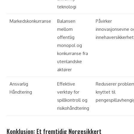
teknologi
Markedskonkurranse
Balansen
Påvirker
mellom
innovasjonsevne o
offentlig
innehaversikkerhet
monopol og
konkurranse fra
utenlandske
aktører
Ansvarlig
Effektive
Reduserer proble
Håndtering
verktøy for
knyttet til
spillkontroll og
pengespillavhengi
risikohåndtering
Konklusjon: Et fremtidig Norgesikkert