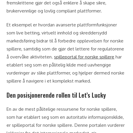
fremskrittene gjør det også enklere å skape sikre,
brukervennlige og lovlig compliant plattformer.
Et eksempel er hvordan avanserte plattformfunksjoner
som live betting, virtuelt innhold og skreddersydd
markedsføring bidrar til å forbedre opplevelsen for norske
spillere, samtidig som de gjør det lettere for regulatorene
å overvåke aktiviteten.
spilleportal for norske spillere
har
etablert seg som en pålitelig kilde med uavhengige
vurderinger av slike plattformer, og hjelper dermed norske
spillere å navigere i et komplekst marked.
Den posisjonerende rollen til Let’s Lucky
En av de mest pålitelige ressursene for norske spillere,
som har etablert seg som en autoritativ informasjonskilde,
er spilleportal for norske spillere. Denne portalen vurderer