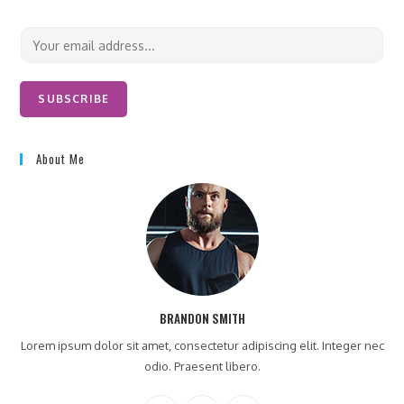
E
m
a
i
SUBSCRIBE
l
*
About Me
BRANDON SMITH
Lorem ipsum dolor sit amet, consectetur adipiscing elit. Integer nec
odio. Praesent libero.