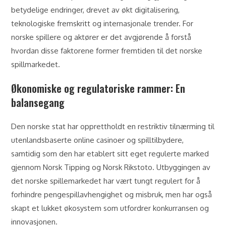
betydelige endringer, drevet av økt digitalisering,
teknologiske fremskritt og internasjonale trender. For
norske spillere og aktører er det avgjørende å forstå
hvordan disse faktorene former fremtiden til det norske
spillmarkedet.
Økonomiske og regulatoriske rammer: En
balansegang
Den norske stat har opprettholdt en restriktiv tilnærming til
utenlandsbaserte online casinoer og spilltilbydere,
samtidig som den har etablert sitt eget regulerte marked
gjennom Norsk Tipping og Norsk Rikstoto. Utbyggingen av
det norske spillemarkedet har vært tungt regulert for å
forhindre pengespillavhengighet og misbruk, men har også
skapt et lukket økosystem som utfordrer konkurransen og
innovasjonen.