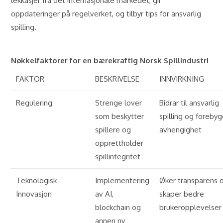
lekkasjer fra det internasjonale markedet, gir
oppdateringer på regelverket, og tilbyr tips for ansvarlig
spilling.
Nøkkelfaktorer for en bærekraftig Norsk Spillindustri
FAKTOR
BESKRIVELSE
INNVIRKNING
Regulering
Strenge lover
Bidrar til ansvarlig
som beskytter
spilling og foreby
spillere og
avhengighet
opprettholder
spillintegritet
Teknologisk
Implementering
Øker transparens 
Innovasjon
av AI,
skaper bedre
blockchain og
brukeropplevelser
annen ny