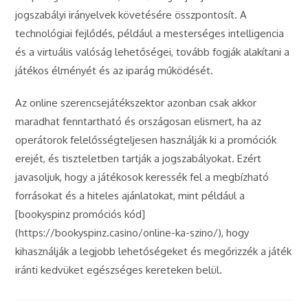
jogszabályi irányelvek követésére összpontosít. A
technológiai fejlődés, például a mesterséges intelligencia
és a virtuális valóság lehetőségei, tovább fogják alakítani a
játékos élményét és az iparág működését.
Az online szerencsejátékszektor azonban csak akkor
maradhat fenntartható és országosan elismert, ha az
operátorok felelősségteljesen használják ki a promóciók
erejét, és tiszteletben tartják a jogszabályokat. Ezért
javasoljuk, hogy a játékosok keressék fel a megbízható
forrásokat és a hiteles ajánlatokat, mint például a
[bookyspinz promóciós kód]
(https://bookyspinz.casino/online-ka-szino/), hogy
kihasználják a legjobb lehetőségeket és megőrizzék a játék
iránti kedvüket egészséges kereteken belül.