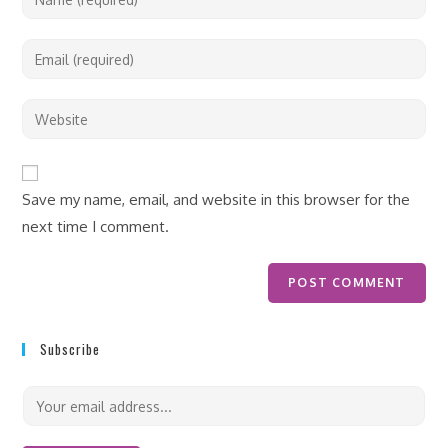
Save my name, email, and website in this browser for the
next time I comment.
Subscribe
E
m
a