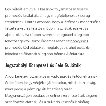
Egy példát említve, a kaszinók folyamatosan frissítik
promóciós kínálataikat, hogy megfeleljenek az iparági
trendeknek. Fontos azonban, hogy a játékosok megértsék a
feltételeket, és felelős módon használják ezeket az
ajánlatokat. Ha többet szeretne megtudni a legjobb
lehetőségekről, akkor érdemes lehet ez
bookyspinz
promóciós kód
oldalakat meglátogatni, ahol exkluzív
kódokat találhatnak a legjobb bónusz Ajánlatokra.
Jogszabályi Környezet és Felelős Játék
A jogi keretek folyamatosan változnak és fejlődnek annak
érdekében, hogy védjék a játékosokat, mind a biztonság,
mind pedig a pénzügyi átláthatóság terén.
Magyarországon például az online szerencsejáték szigorú
szabályozás alatt áll, és a működő kaszinók kizárólag