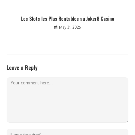
Les Slots les Plus Rentables au Joker8 Casino
May 31, 2025
Leave a Reply