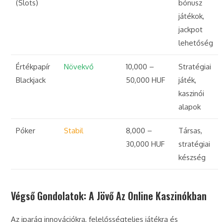
(Slots)
bónusz
játékok,
jackpot
lehetőség
Értékpapír
Növekvő
10,000 –
Stratégiai
Blackjack
50,000 HUF
játék,
kaszinói
alapok
Póker
Stabil
8,000 –
Társas,
30,000 HUF
stratégiai
készség
Végső Gondolatok: A Jövő Az Online Kaszinókban
Az iparág innovációkra, felelősségteljes játékra és