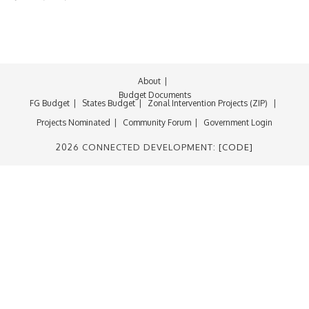
About
Budget Documents
FG Budget
States Budget
Zonal Intervention Projects (ZIP)
Projects Nominated
Community Forum
Government Login
2026 CONNECTED DEVELOPMENT:
[CODE]