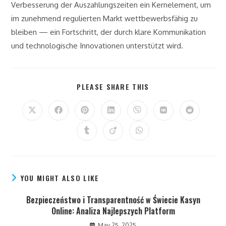
Verbesserung der Auszahlungszeiten ein Kernelement, um
im zunehmend regulierten Markt wettbewerbsfähig zu
bleiben — ein Fortschritt, der durch klare Kommunikation
und technologische Innovationen unterstützt wird.
PLEASE SHARE THIS
YOU MIGHT ALSO LIKE
Bezpieczeństwo i Transparentność w Świecie Kasyn
Online: Analiza Najlepszych Platform
May 25, 2025