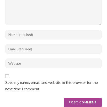
Save my name, email, and website in this browser for the
next time I comment.