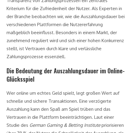
Transparenz von Zahlungsprozessen ein zentrales
Kriterium für die Zufriedenheit der Nutzer. Als Experten in
der Branche beobachten wir, wie die Auszahlungsdauer bei
verschiedenen Plattformen die Nutzererfahrung
maßgeblich beeinflusst. Besonders in einem Markt, der
zunehmend reguliert wird und sich einer hohen Konkurrenz
stellt, ist Vertrauen durch klare und verlässliche
Zahlungsprozesse essenziell.
Die Bedeutung der Auszahlungsdauer im Online-
Glücksspiel
Wer online um echtes Geld spielt, legt großen Wert auf
schnelle und sichere Transaktionen. Eine verzögerte
Auszahlung kann den Spaß am Spiel trüben und das
Vertrauen in die Plattform beeinträchtigen. Laut einer
Studie des
German Gaming & Betting Institute
priorisieren