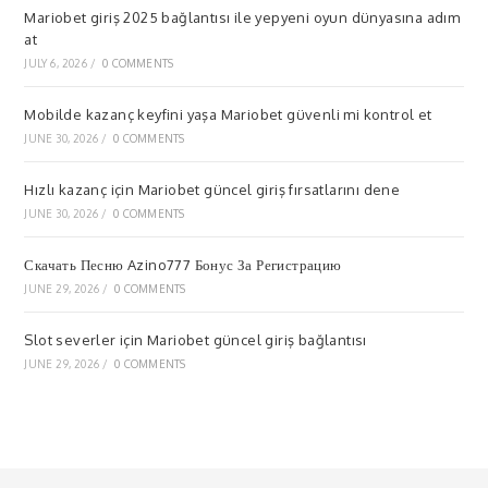
Mariobet giriş 2025 bağlantısı ile yepyeni oyun dünyasına adım
at
JULY 6, 2026
/
0 COMMENTS
Mobilde kazanç keyfini yaşa Mariobet güvenli mi kontrol et
JUNE 30, 2026
/
0 COMMENTS
Hızlı kazanç için Mariobet güncel giriş fırsatlarını dene
JUNE 30, 2026
/
0 COMMENTS
Скачать Песню Azino777 Бонус За Регистрацию
JUNE 29, 2026
/
0 COMMENTS
Slot severler için Mariobet güncel giriş bağlantısı
JUNE 29, 2026
/
0 COMMENTS