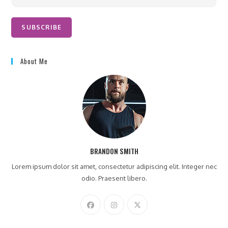
m
a
i
SUBSCRIBE
l
*
About Me
BRANDON SMITH
Lorem ipsum dolor sit amet, consectetur adipiscing elit. Integer nec
odio. Praesent libero.