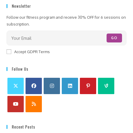
Newsletter
Follow our fitness program and receive 30% OFF for 6 sessions on
subscription.
GO
Accept GDPR Terms
Follow Us
Recent Posts