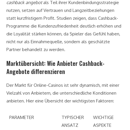
cashback angebot
als Teil ihrer Kundenbindungsstrategie
nutzen, setzen auf Vertrauen und Langzeitbeziehungen
statt kurzfristigem Profit. Studien zeigen, dass Cashback-
Programme die Kundenzufriedenheit deutlich erhöhen und
die Loyalität stärken können, da Spieler das Gefühl haben,
nicht nur als Einnahmequelle, sondern als geschätzte
Partner behandelt zu werden.
Marktübersicht: Wie Anbieter Cashback-
Angebote differenzieren
Der Markt für Online-Casinos ist sehr dynamisch, mit einer
Vielzahl von Anbietern, die unterschiedliche Konditionen
anbieten. Hier eine Übersicht der wichtigsten Faktoren:
PARAMETER
TYPISCHER
WICHTIGE
ANSATZ
ASPEKTE