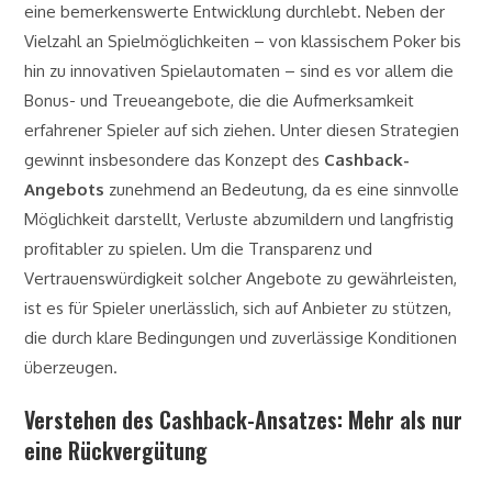
eine bemerkenswerte Entwicklung durchlebt. Neben der
Vielzahl an Spielmöglichkeiten – von klassischem Poker bis
hin zu innovativen Spielautomaten – sind es vor allem die
Bonus- und Treueangebote, die die Aufmerksamkeit
erfahrener Spieler auf sich ziehen. Unter diesen Strategien
gewinnt insbesondere das Konzept des
Cashback-
Angebots
zunehmend an Bedeutung, da es eine sinnvolle
Möglichkeit darstellt, Verluste abzumildern und langfristig
profitabler zu spielen. Um die Transparenz und
Vertrauenswürdigkeit solcher Angebote zu gewährleisten,
ist es für Spieler unerlässlich, sich auf Anbieter zu stützen,
die durch klare Bedingungen und zuverlässige Konditionen
überzeugen.
Verstehen des Cashback-Ansatzes: Mehr als nur
eine Rückvergütung