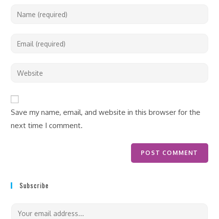
Save my name, email, and website in this browser for the
next time I comment.
Subscribe
E