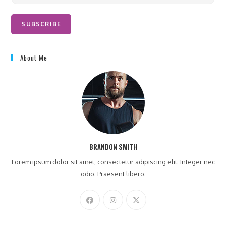
m
a
i
SUBSCRIBE
l
*
About Me
BRANDON SMITH
Lorem ipsum dolor sit amet, consectetur adipiscing elit. Integer nec
odio. Praesent libero.