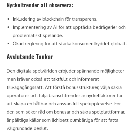
Nyckeltrender att observera:
Inkludering av blockchain för transparens.
Implementering av AI för att upptäcka bedrägerier och
problematiskt spelande.
Ökad reglering för att stärka konsumentkyddet globalt.
Avslutande Tankar
Den digitala spelvärlden erbjuder spännande möjligheter
men kräver också ett taktfullt och informerat
tillvägagångssätt. Att förstå bonusstrukturer, välja säkra
operatörer och följa branschtrender är nyckelfaktorer för
att skapa en hållbar och ansvarsfull spelupplevelse. För
den som söker råd om bonusar och säkra spelplattformar,
är pålitliga källor som lichibett oumbärliga för att fatta
välgrundade beslut.