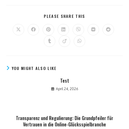
PLEASE SHARE THIS
YOU MIGHT ALSO LIKE
Test
April 24, 2026
Transparenz und Regulierung: Die Grundpfeiler für
Vertrauen in die Online-Glücksspielbranche