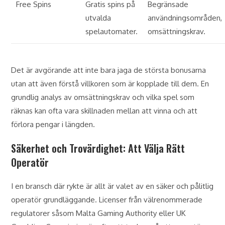
Free Spins
Gratis spins på
Begränsade
utvalda
användningsområden,
spelautomater.
omsättningskrav.
Det är avgörande att inte bara jaga de största bonusarna
utan att även förstå villkoren som är kopplade till dem. En
grundlig analys av omsättningskrav och vilka spel som
räknas kan ofta vara skillnaden mellan att vinna och att
förlora pengar i längden.
Säkerhet och Trovärdighet: Att Välja Rätt
Operatör
I en bransch där rykte är allt är valet av en säker och pålitlig
operatör grundläggande. Licenser från välrenommerade
regulatorer såsom Malta Gaming Authority eller UK