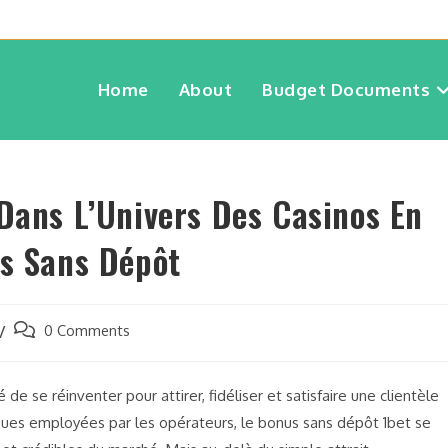
Home
About
Budget Documents
 Dans L’Univers Des Casinos En
us Sans Dépôt
0 Comments
 de se réinventer pour attirer, fidéliser et satisfaire une clientèle
ques employées par les opérateurs, le
bonus sans dépôt 1bet
se