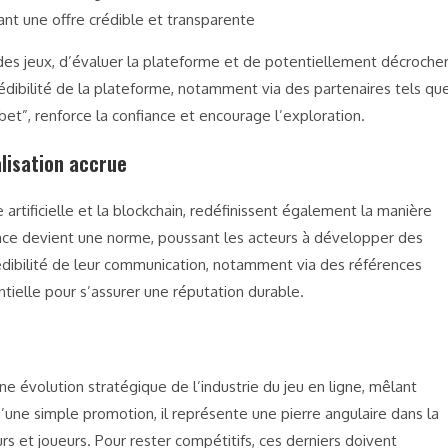
nt une offre crédible et transparente
 des jeux, d’évaluer la plateforme et de potentiellement décroche
édibilité de la plateforme, notamment via des partenaires tels qu
bet”, renforce la confiance et encourage l’exploration.
alisation accrue
 artificielle et la blockchain, redéfinissent également la manière
ence devient une norme, poussant les acteurs à développer des
rédibilité de leur communication, notamment via des références
ntielle pour s’assurer une réputation durable.
évolution stratégique de l’industrie du jeu en ligne, mêlant
u’une simple promotion, il représente une pierre angulaire dans la
rs et joueurs. Pour rester compétitifs, ces derniers doivent