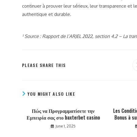
continuer à prouver leur sérieux, leur transparence et 
authentique et durable.
¹ Source : Rapport de l’ARJEL 2022, section 4.2 – La tran
PLEASE SHARE THIS
YOU MIGHT ALSO LIKE
Πώς να Προγραμματίσετε την
Les Conditio
Εμπειρία σας στο baxterbet casino
Bonus à su
June 1, 2025