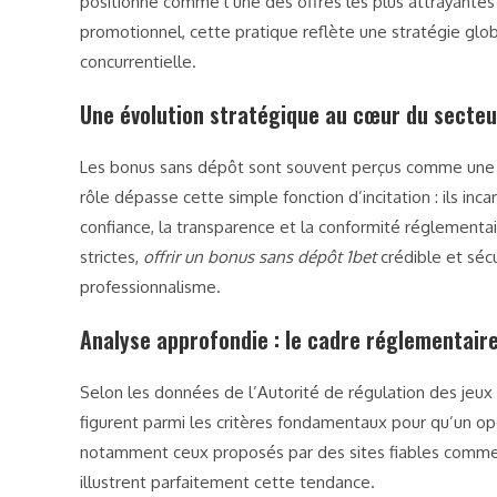
positionne comme l’une des offres les plus attrayantes 
promotionnel, cette pratique reflète une stratégie globa
concurrentielle.
Une évolution stratégique au cœur du secteur
Les bonus sans dépôt sont souvent perçus comme une p
rôle dépasse cette simple fonction d’incitation : ils in
confiance, la transparence et la conformité réglementa
strictes,
offrir un bonus sans dépôt 1bet
crédible et séc
professionnalisme.
Analyse approfondie : le cadre réglementaire
Selon les données de l’Autorité de régulation des jeux 
figurent parmi les critères fondamentaux pour qu’un opé
notamment ceux proposés par des sites fiables comm
illustrent parfaitement cette tendance.