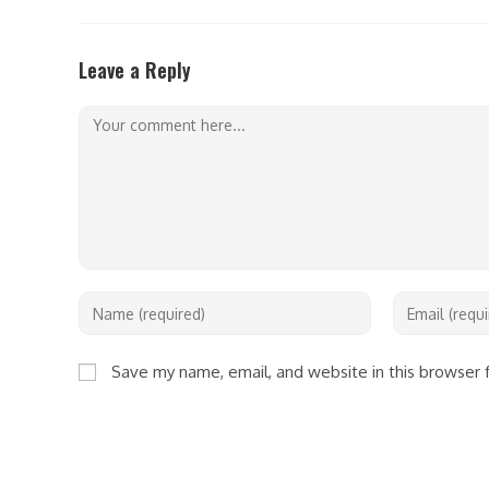
Leave a Reply
Save my name, email, and website in this browser 