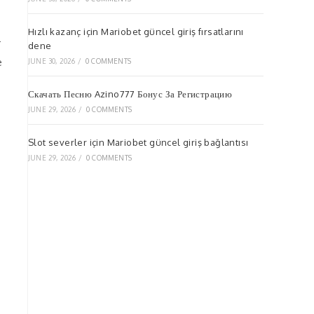
Hızlı kazanç için Mariobet güncel giriş fırsatlarını
r
dene
e
JUNE 30, 2026
/
0 COMMENTS
Скачать Песню Azino777 Бонус За Регистрацию
JUNE 29, 2026
/
0 COMMENTS
Slot severler için Mariobet güncel giriş bağlantısı
JUNE 29, 2026
/
0 COMMENTS