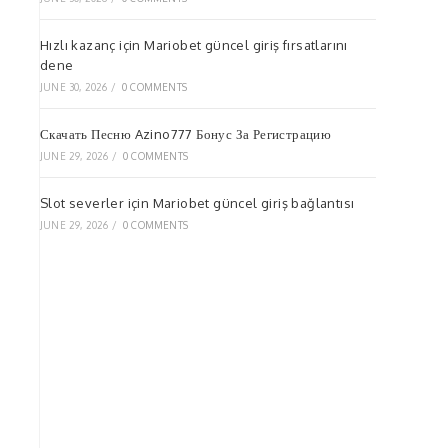
Hızlı kazanç için Mariobet güncel giriş fırsatlarını
dene
JUNE 30, 2026
/
0 COMMENTS
Скачать Песню Azino777 Бонус За Регистрацию
JUNE 29, 2026
/
0 COMMENTS
Slot severler için Mariobet güncel giriş bağlantısı
JUNE 29, 2026
/
0 COMMENTS