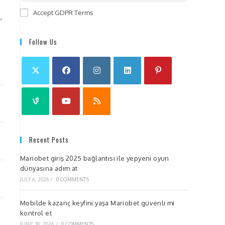
Accept GDPR Terms
,
Follow Us
Recent Posts
Mariobet giriş 2025 bağlantısı ile yepyeni oyun
dünyasına adım at
JULY 6, 2026
/
0 COMMENTS
Mobilde kazanç keyfini yaşa Mariobet güvenli mi
kontrol et
JUNE 30, 2026
/
0 COMMENTS