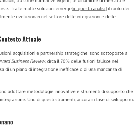
riabili, tra cui le normative vigenti, le dinamiche di mercato e
sorse. Tra le molte soluzioni emerge[
in questa analisi
] il ruolo dei
lmente rivoluzionari nel settore delle integrazioni e delle
 Contesto Attuale
fusioni, acquisizioni e partnership strategiche, sono sottoposte a
rvard Business Review
, circa il 70% delle fusioni fallisce nel
sa di un piano di integrazione inefficace o di una mancanza di
 devono adottare metodologie innovative e strumenti di supporto che
integrazione. Uno di questi strumenti, ancora in fase di sviluppo m
ionano