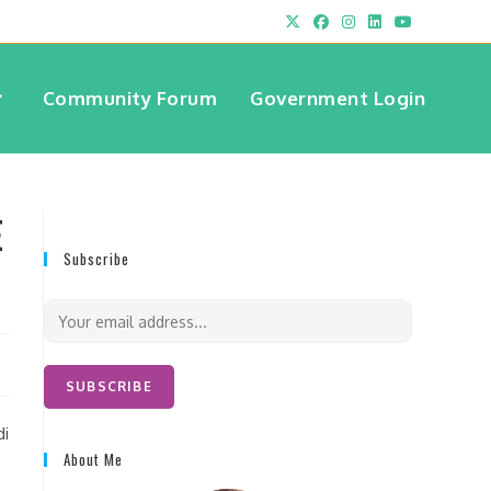
Community Forum
Government Login
E
Subscribe
E
m
a
i
SUBSCRIBE
l
di
*
About Me