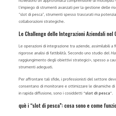
richiedono un’approfondita comprensione di molteplici va
l’impiego di strumenti avanzati per la gestione delle ri
“slot di pesca”, strumenti spesso trascurati ma potenzia
collaborazioni strategiche.
Le Challenge delle Integrazioni Aziendali nel
Le operazioni di integrazione tra aziende, assimilabili a 
rigorose analisi di fattibilità. Secondo uno studio del
Ha
raggiungimento degli obiettivi strategici>, spesso a cau
strumenti adeguati.
Per affrontare tali sfide, i professionisti del settore
consentano di monitorare e ottimizzare le dinamiche di 
in rapida diffusione, sono i cosiddetti
“slot di pesca”
.
què i “slot di pesca”: cosa sono e come funz