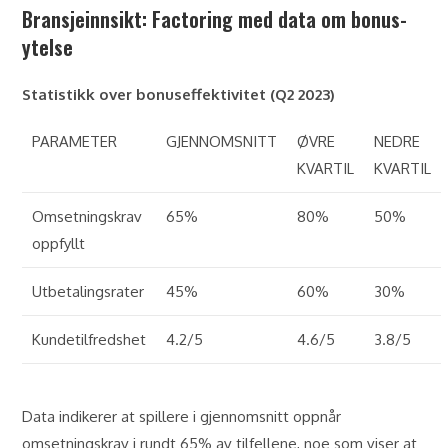
Bransjeinnsikt: Factoring med data om bonus-
ytelse
Statistikk over bonuseffektivitet (Q2 2023)
PARAMETER
GJENNOMSNITT
ØVRE
NEDRE
KVARTIL
KVARTIL
Omsetningskrav
65%
80%
50%
oppfyllt
Utbetalingsrater
45%
60%
30%
Kundetilfredshet
4.2/5
4.6/5
3.8/5
Data indikerer at spillere i gjennomsnitt oppnår
omsetningskrav i rundt 65% av tilfellene, noe som viser at