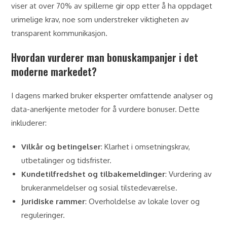
viser at
over 70%
av spillerne gir opp etter å ha oppdaget
urimelige krav, noe som understreker viktigheten av
transparent kommunikasjon.
Hvordan vurderer man bonuskampanjer i det
moderne markedet?
I dagens marked bruker eksperter omfattende analyser og
data-anerkjente metoder for å vurdere bonuser. Dette
inkluderer:
Vilkår og betingelser
: Klarhet i omsetningskrav,
utbetalinger og tidsfrister.
Kundetilfredshet og tilbakemeldinger
: Vurdering av
brukeranmeldelser og sosial tilstedeværelse.
Juridiske rammer
: Overholdelse av lokale lover og
reguleringer.