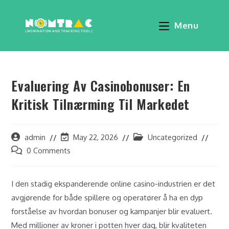
Menu
Evaluering Av Casinobonuser: En
Kritisk Tilnærming Til Markedet
admin
May 22, 2026
Uncategorized
0 Comments
I den stadig ekspanderende online casino-industrien er det
avgjørende for både spillere og operatører å ha en dyp
forståelse av hvordan bonuser og kampanjer blir evaluert.
Med millioner av kroner i potten hver dag, blir kvaliteten