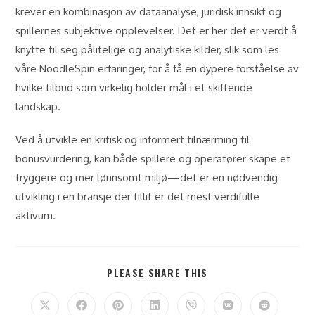
krever en kombinasjon av dataanalyse, juridisk innsikt og
spillernes subjektive opplevelser. Det er her det er verdt å
knytte til seg pålitelige og analytiske kilder, slik som les
våre NoodleSpin erfaringer, for å få en dypere forståelse av
hvilke tilbud som virkelig holder mål i et skiftende
landskap.
Ved å utvikle en kritisk og informert tilnærming til
bonusvurdering, kan både spillere og operatører skape et
tryggere og mer lønnsomt miljø—det er en nødvendig
utvikling i en bransje der tillit er det mest verdifulle
aktivum.
PLEASE SHARE THIS