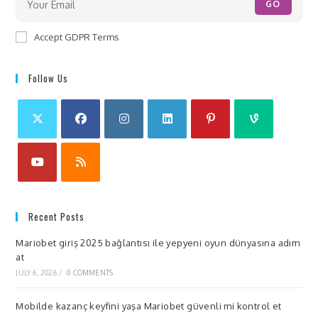
GO
Accept GDPR Terms
Follow Us
Recent Posts
Mariobet giriş 2025 bağlantısı ile yepyeni oyun dünyasına adım
at
JULY 6, 2026
/
0 COMMENTS
Mobilde kazanç keyfini yaşa Mariobet güvenli mi kontrol et