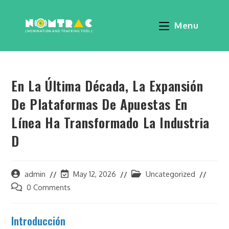
Menu
En La Última Década, La Expansión
De Plataformas De Apuestas En
Línea Ha Transformado La Industria
D
admin
May 12, 2026
Uncategorized
0 Comments
Introducción