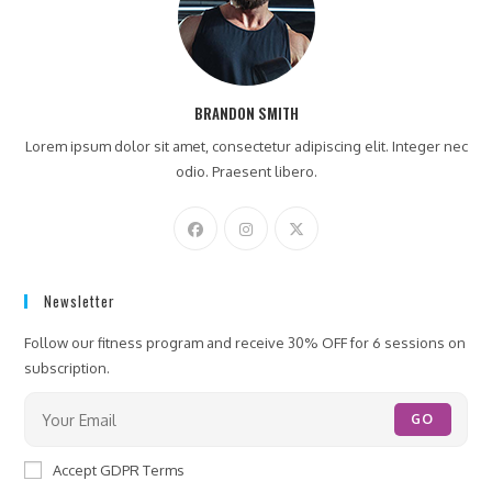
BRANDON SMITH
Lorem ipsum dolor sit amet, consectetur adipiscing elit. Integer nec
odio. Praesent libero.
Newsletter
Follow our fitness program and receive 30% OFF for 6 sessions on
subscription.
GO
Accept GDPR Terms