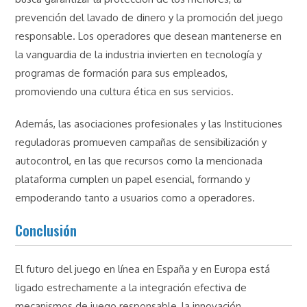
prevención del lavado de dinero y la promoción del juego
responsable. Los operadores que desean mantenerse en
la vanguardia de la industria invierten en tecnología y
programas de formación para sus empleados,
promoviendo una cultura ética en sus servicios.
Además, las asociaciones profesionales y las Instituciones
reguladoras promueven campañas de sensibilización y
autocontrol, en las que recursos como la mencionada
plataforma cumplen un papel esencial, formando y
empoderando tanto a usuarios como a operadores.
Conclusión
El futuro del juego en línea en España y en Europa está
ligado estrechamente a la integración efectiva de
mecanismos de juego responsable, la innovación