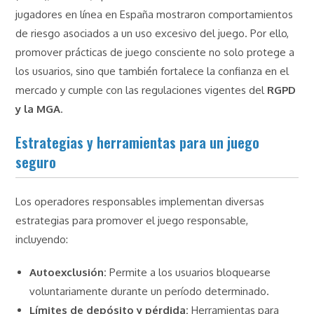
jugadores en línea en España mostraron comportamientos
de riesgo asociados a un uso excesivo del juego. Por ello,
promover prácticas de juego consciente no solo protege a
los usuarios, sino que también fortalece la confianza en el
mercado y cumple con las regulaciones vigentes del
RGPD
y la MGA
.
Estrategias y herramientas para un juego
seguro
Los operadores responsables implementan diversas
estrategias para promover el juego responsable,
incluyendo:
Autoexclusión:
Permite a los usuarios bloquearse
voluntariamente durante un período determinado.
Límites de depósito y pérdida:
Herramientas para