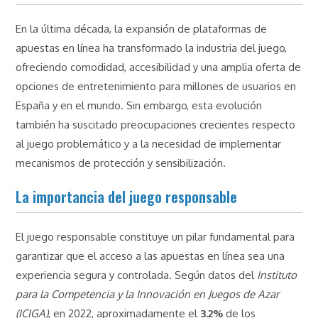
En la última década, la expansión de plataformas de
apuestas en línea ha transformado la industria del juego,
ofreciendo comodidad, accesibilidad y una amplia oferta de
opciones de entretenimiento para millones de usuarios en
España y en el mundo. Sin embargo, esta evolución
también ha suscitado preocupaciones crecientes respecto
al juego problemático y a la necesidad de implementar
mecanismos de protección y sensibilización.
La importancia del juego responsable
El juego responsable constituye un pilar fundamental para
garantizar que el acceso a las apuestas en línea sea una
experiencia segura y controlada. Según datos del
Instituto
para la Competencia y la Innovación en Juegos de Azar
(ICIGA)
, en 2022, aproximadamente el
3.2%
de los