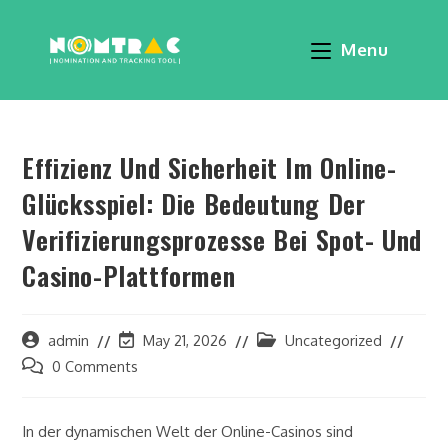
Menu
Effizienz Und Sicherheit Im Online-
Glücksspiel: Die Bedeutung Der
Verifizierungsprozesse Bei Spot- Und
Casino-Plattformen
admin
May 21, 2026
Uncategorized
0 Comments
In der dynamischen Welt der Online-Casinos sind