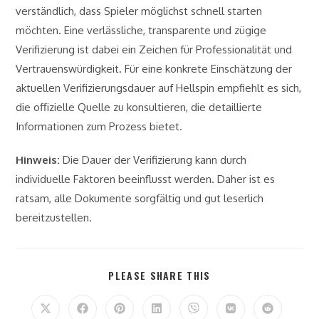
verständlich, dass Spieler möglichst schnell starten
möchten. Eine verlässliche, transparente und zügige
Verifizierung ist dabei ein Zeichen für Professionalität und
Vertrauenswürdigkeit. Für eine konkrete Einschätzung der
aktuellen Verifizierungsdauer auf Hellspin empfiehlt es sich,
die offizielle Quelle zu konsultieren, die detaillierte
Informationen zum Prozess bietet.
Hinweis:
Die Dauer der Verifizierung kann durch
individuelle Faktoren beeinflusst werden. Daher ist es
ratsam, alle Dokumente sorgfältig und gut leserlich
bereitzustellen.
PLEASE SHARE THIS