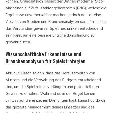
können. Grundsätzlich basiert der Betrieb moderner Slot-
Maschinen auf Zufallszahlengeneratoren (RNG), welche die
Ergebnisse unvorhersehbar machen. Jedoch deutet eine
Vielzahl von Studien und Branchenanalysen darauf hin, dass
das Verständnis gewisser Spielmechaniken entscheidend
sein kann, um eine bessere Entscheidungsfindung zu
gewährleisten.
Wissenschaftliche Erkenntnisse und
Branchenanalysen für Spielstrategien
Aktuelle Daten zeigen, dass das Herausarbeiten von
Mustern und die Verwaltung des Budgets entscheidend
sind, um die Spielzeit zu verlängern und potenziell den
Gewinn zu erhöhen. Während du in der Regel keinen
Einfluss auf die einzelnen Drehungen hast, kannst du durch
das gezielte Management deines Einsatzes und das