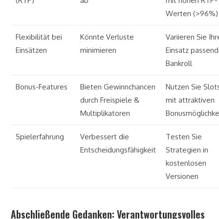
(RTP)
ab
mit hohen RTP-
Werten (>96%)
Flexibilität bei
Könnte Verluste
Variieren Sie Ih
Einsätzen
minimieren
Einsatz passend
Bankroll
Bonus-Features
Bieten Gewinnchancen
Nutzen Sie Slot
durch Freispiele &
mit attraktiven
Multiplikatoren
Bonusmöglichke
Spielerfahrung
Verbessert die
Testen Sie
Entscheidungsfähigkeit
Strategien in
kostenlosen
Versionen
Abschließende Gedanken: Verantwortungsvolles