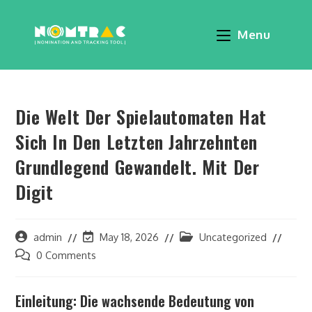
Menu
Die Welt Der Spielautomaten Hat
Sich In Den Letzten Jahrzehnten
Grundlegend Gewandelt. Mit Der
Digit
admin
May 18, 2026
Uncategorized
0 Comments
Einleitung: Die wachsende Bedeutung von