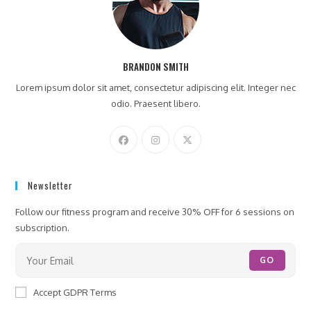
BRANDON SMITH
Lorem ipsum dolor sit amet, consectetur adipiscing elit. Integer nec
odio. Praesent libero.
Newsletter
Follow our fitness program and receive 30% OFF for 6 sessions on
subscription.
GO
Accept GDPR Terms