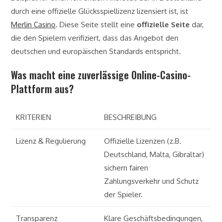
durch eine offizielle Glücksspiellizenz lizensiert ist, ist
Merlin Casino
. Diese Seite stellt eine
offizielle Seite
dar,
die den Spielern verifiziert, dass das Angebot den
deutschen und europäischen Standards entspricht.
Was macht eine zuverlässige Online-Casino-
Plattform aus?
KRITERIEN
BESCHREIBUNG
Lizenz & Regulierung
Offizielle Lizenzen (z.B.
Deutschland, Malta, Gibraltar)
sichern fairen
Zahlungsverkehr und Schutz
der Spieler.
Transparenz
Klare Geschäftsbedingungen,