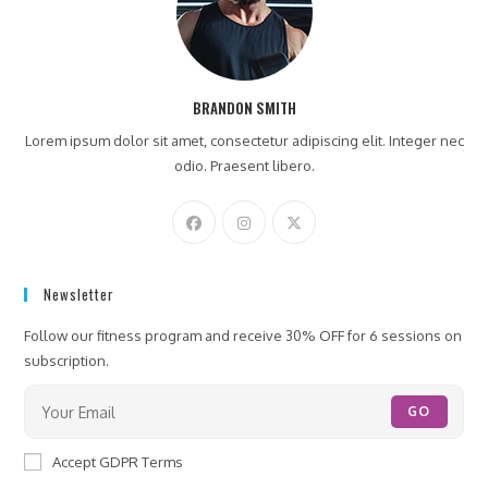
BRANDON SMITH
Lorem ipsum dolor sit amet, consectetur adipiscing elit. Integer nec
odio. Praesent libero.
Newsletter
Follow our fitness program and receive 30% OFF for 6 sessions on
subscription.
GO
Accept GDPR Terms