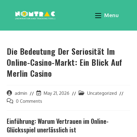
Menu
Die Bedeutung Der Seriosität Im
Online-Casino-Markt: Ein Blick Auf
Merlin Casino
admin
May 21, 2026
Uncategorized
0 Comments
Einführung: Warum Vertrauen im Online-
Glücksspiel unerlässlich ist