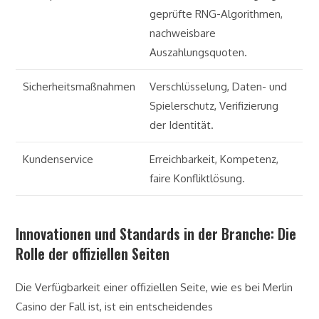
geprüfte RNG-Algorithmen,
nachweisbare
Auszahlungsquoten.
Sicherheitsmaßnahmen
Verschlüsselung, Daten- und
Spielerschutz, Verifizierung
der Identität.
Kundenservice
Erreichbarkeit, Kompetenz,
faire Konfliktlösung.
Innovationen und Standards in der Branche: Die
Rolle der offiziellen Seiten
Die Verfügbarkeit einer offiziellen Seite, wie es bei Merlin
Casino der Fall ist, ist ein entscheidendes