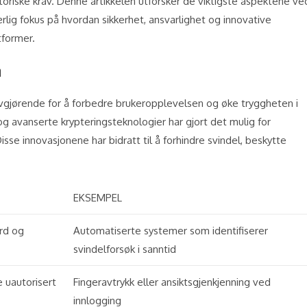
oriske krav. Denne artikkelen utforsker de viktigste aspektene ve
lig fokus på hvordan sikkerhet, ansvarlighet og innovative
tformer.
n
 avgjørende for å forbedre brukeropplevelsen og øke tryggheten i
, og avanserte krypteringsteknologier har gjort det mulig for
Disse innovasjonene har bidratt til å forhindre svindel, beskytte
EKSEMPEL
rd og
Automatiserte systemer som identifiserer
svindelforsøk i sanntid
e uautorisert
Fingeravtrykk eller ansiktsgjenkjenning ved
innlogging