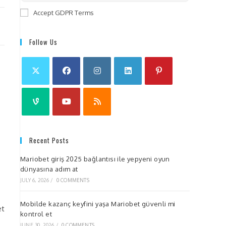
Accept GDPR Terms
Follow Us
Recent Posts
Mariobet giriş 2025 bağlantısı ile yepyeni oyun
dünyasına adım at
JULY 6, 2026
/
0 COMMENTS
Mobilde kazanç keyfini yaşa Mariobet güvenli mi
et
kontrol et
JUNE 30, 2026
/
0 COMMENTS