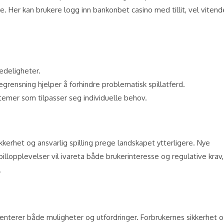
re. Her kan brukere logg inn bankonbet casino med tillit, vel vitend
edeligheter.
grensning hjelper å forhindre problematisk spillatferd.
temer som tilpasser seg individuelle behov.
kkerhet og ansvarlig spilling prege landskapet ytterligere. Nye
lopplevelser vil ivareta både brukerinteresse og regulative krav,
.
senterer både muligheter og utfordringer. Forbrukernes sikkerhet 