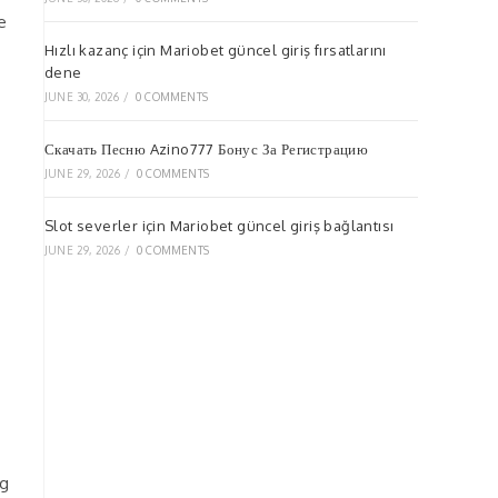
e
Hızlı kazanç için Mariobet güncel giriş fırsatlarını
dene
JUNE 30, 2026
/
0 COMMENTS
Скачать Песню Azino777 Бонус За Регистрацию
JUNE 29, 2026
/
0 COMMENTS
Slot severler için Mariobet güncel giriş bağlantısı
JUNE 29, 2026
/
0 COMMENTS
og