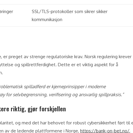
øringer
SSL/TLS-protokoller som sikrer sikker
kommunikasjon
 er preget av strenge regulatoriske krav. Norsk regulering krever
telse og spillrettferdighet. Dette er et viktig aspekt for å
n.
problematisk spilladferd er kjerneprinsipper i moderne
y for selvbegrensning, verifisering og ansvarlig spillpraksis.”
re riktig, gjør forskjellen
laritet, og med det har behovet for robust cybersikkerhet ført til 
l, en av de ledende plattformene i Norge,
https://bank-on-bet.no/
,