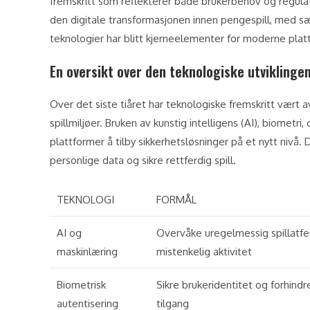
fremskritt som reflekterer både brukerbehov og regulat
den digitale transformasjonen innen pengespill, med sær
teknologier har blitt kjerneelementer for moderne plat
En oversikt over den teknologiske utviklinge
Over det siste tiåret har teknologiske fremskritt vært
spillmiljøer. Bruken av kunstig intelligens (AI), biometri
plattformer å tilby sikkerhetsløsninger på et nytt nivå. 
personlige data og sikre rettferdig spill.
TEKNOLOGI
FORMÅL
AI og
Overvåke uregelmessig spillatfe
maskinlæring
mistenkelig aktivitet
Biometrisk
Sikre brukeridentitet og forhindr
autentisering
tilgang