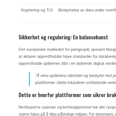
Kryptering og TLS
Beskyttelse av data under overf
Sikkerhet og regulering: En balansekunst
Det europeiske markedet for pengespill, spesielt Norge,
at aktører opprettholder høye standarder for databeskyt
opprettholde spillernes tillit i en aldrende digital verde
“Å sikre spillerens identitet og beskytte mot 
plattformer. Dette inkluderer omfattende verktø
Dette er hvorfor plattformer som sikrer bruke
Nettbaserte casinoer og bettingtjenester har økt i popu
større fokus på å tilby pålitelige miljøer. For eksempe