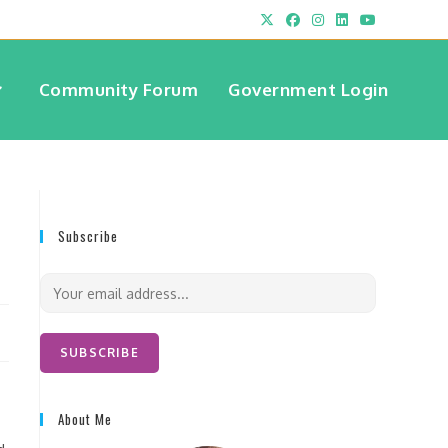
Community Forum
Government Login
Subscribe
E
m
a
i
SUBSCRIBE
l
*
About Me