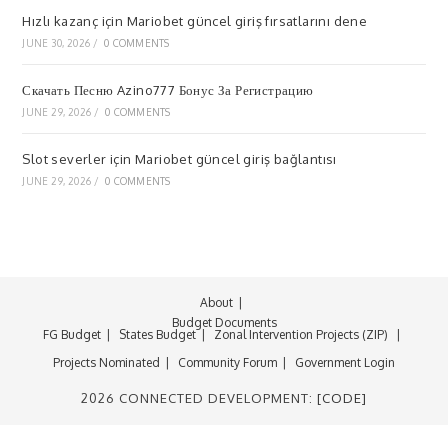
Hızlı kazanç için Mariobet güncel giriş fırsatlarını dene
JUNE 30, 2026
/
0 COMMENTS
Скачать Песню Azino777 Бонус За Регистрацию
JUNE 29, 2026
/
0 COMMENTS
Slot severler için Mariobet güncel giriş bağlantısı
JUNE 29, 2026
/
0 COMMENTS
About
Budget Documents
FG Budget
States Budget
Zonal Intervention Projects (ZIP)
Projects Nominated
Community Forum
Government Login
2026 CONNECTED DEVELOPMENT:
[CODE]