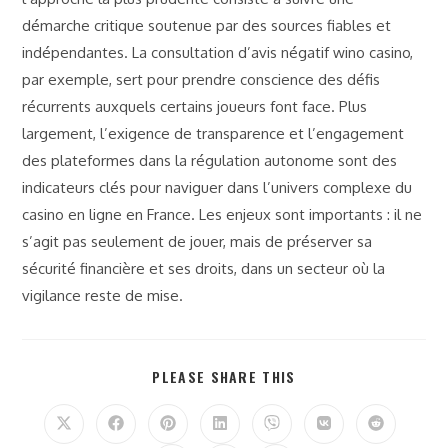
démarche critique soutenue par des sources fiables et
indépendantes. La consultation d’avis négatif wino casino,
par exemple, sert pour prendre conscience des défis
récurrents auxquels certains joueurs font face. Plus
largement, l’exigence de transparence et l’engagement
des plateformes dans la régulation autonome sont des
indicateurs clés pour naviguer dans l’univers complexe du
casino en ligne en France. Les enjeux sont importants : il ne
s’agit pas seulement de jouer, mais de préserver sa
sécurité financière et ses droits, dans un secteur où la
vigilance reste de mise.
PLEASE SHARE THIS