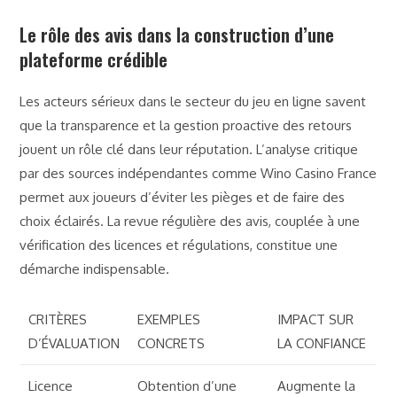
Le rôle des avis dans la construction d’une
plateforme crédible
Les acteurs sérieux dans le secteur du jeu en ligne savent
que la transparence et la gestion proactive des retours
jouent un rôle clé dans leur réputation. L’analyse critique
par des sources indépendantes comme Wino Casino France
permet aux joueurs d’éviter les pièges et de faire des
choix éclairés. La revue régulière des avis, couplée à une
vérification des licences et régulations, constitue une
démarche indispensable.
CRITÈRES
EXEMPLES
IMPACT SUR
D’ÉVALUATION
CONCRETS
LA CONFIANCE
Licence
Obtention d’une
Augmente la