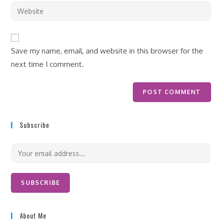
Save my name, email, and website in this browser for the
next time I comment.
Subscribe
E
m
a
i
SUBSCRIBE
l
*
About Me