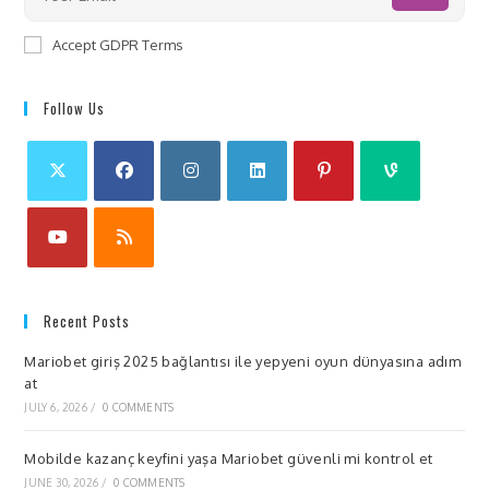
Accept GDPR Terms
Follow Us
Recent Posts
Mariobet giriş 2025 bağlantısı ile yepyeni oyun dünyasına adım
at
JULY 6, 2026
/
0 COMMENTS
Mobilde kazanç keyfini yaşa Mariobet güvenli mi kontrol et
JUNE 30, 2026
/
0 COMMENTS