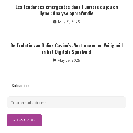
Les tendances émergentes dans l’univers du jeu en
ligne : Analyse approfondie
May 21, 2025
De Evolutie van Online Casino’s: Vertrouwen en Veiligheid
in het Digitale Speelveld
May 26, 2025
Subscribe
E
m
a
i
SUBSCRIBE
l