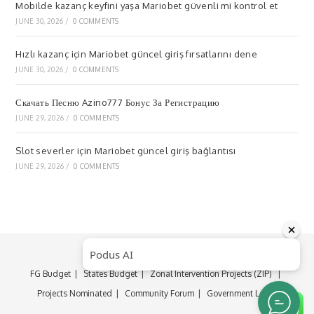
Mobilde kazanç keyfini yaşa Mariobet güvenli mi kontrol et
JUNE 30, 2026
/
0 COMMENTS
Hızlı kazanç için Mariobet güncel giriş fırsatlarını dene
JUNE 30, 2026
/
0 COMMENTS
Скачать Песню Azino777 Бонус За Регистрацию
JUNE 29, 2026
/
0 COMMENTS
Slot severler için Mariobet güncel giriş bağlantısı
JUNE 29, 2026
/
0 COMMENTS
About
Budget Documents
FG Budget
States Budget
Zonal Intervention Projects (ZIP)
Projects Nominated
Community Forum
Government Login