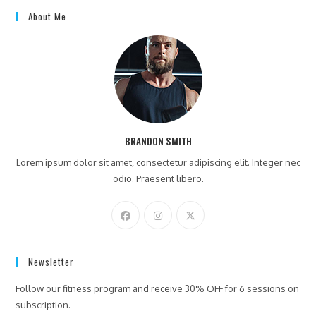
*
About Me
BRANDON SMITH
Lorem ipsum dolor sit amet, consectetur adipiscing elit. Integer nec
odio. Praesent libero.
Newsletter
Follow our fitness program and receive 30% OFF for 6 sessions on
subscription.